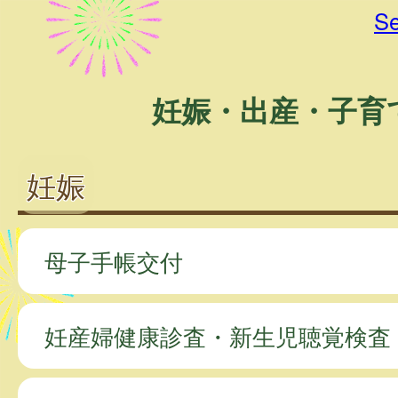
Se
妊娠・出産・子育
妊娠
母子手帳交付
妊産婦健康診査・新生児聴覚検査