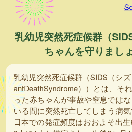
Se
乳幼児突然死症候群（SID
ちゃんを守りまし
乳幼児突然死症候群（SIDS（シズ：Su
antDeathSyndrome））とは
った赤ちゃんが事故や窒息ではな
いる間に突然死亡してしまう病気
日本での発症頻度はおおよそ出生6,0