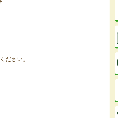
者
てください。