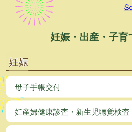
Se
妊娠・出産・子育
妊娠
母子手帳交付
妊産婦健康診査・新生児聴覚検査