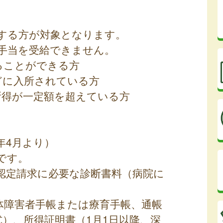
当する方が対象となります。
手当を受給できません。
ることができる方
どに入所されている方
所得が一定額を超えている方
7年4月より）
回です。
認定請求に必要な診断書料（病院に
体障害者手帳または療育手帳、通帳
）、所得証明書（1月1日以降、深