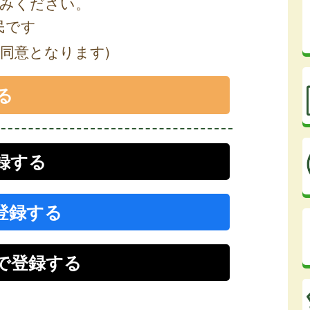
みください。
民です
同意となります)
登録する
で登録する
r）で登録する