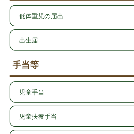
低体重児の届出
出生届
手当等
児童手当
児童扶養手当