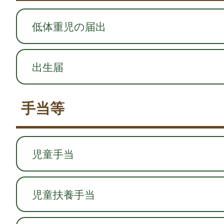
低体重児の届出
出生届
手当等
児童手当
児童扶養手当