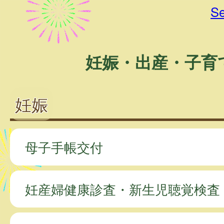
Se
妊娠・出産・子育
妊娠
母子手帳交付
妊産婦健康診査・新生児聴覚検査