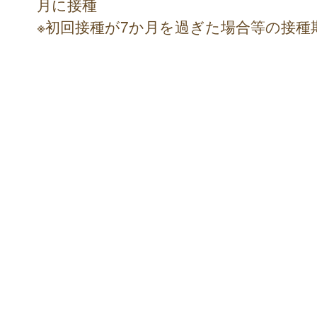
月に接種
※初回接種が7か月を過ぎた場合等の接