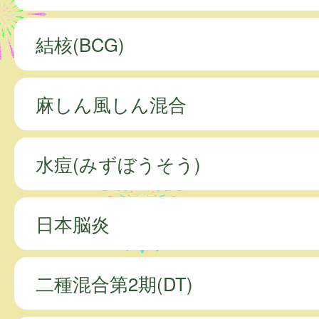
結核(BCG)
麻しん風しん混合
水痘(みずぼうそう)
日本脳炎
二種混合第2期(DT)